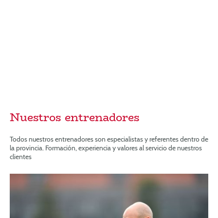
Málaga Cf, Marbella o KMSK Deinze en la liga profesional Belga.
Entusiasta comprometido con la formación y el desarrollo de los nuevos talentos acredita la
máxima titulación RFEF y UEFA (GKA) para el entrenamiento del portero.
Conferenciante, metodólogo y profesor de cursos oficiales de entrenador de porteros con
más de 15 años de experiencia trabajando con porteros de reconocido prestigio nacional e
internacional.
Nuestros entrenadores
Todos nuestros entrenadores son especialistas y referentes dentro de
la provincia. Formación, experiencia y valores al servicio de nuestros
clientes