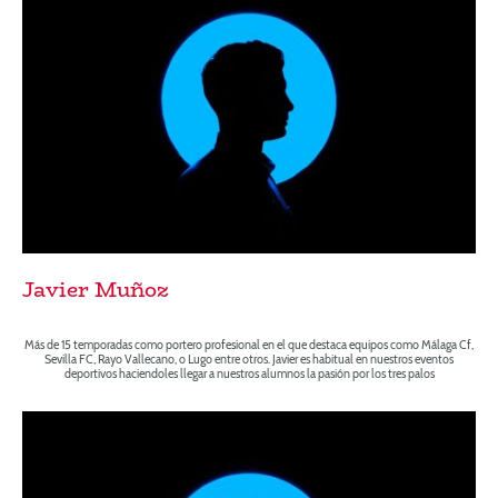
Javier Muñoz
Más de 15 temporadas como portero profesional en el que destaca equipos como Málaga Cf,
Sevilla FC, Rayo Vallecano, o Lugo entre otros. Javier es habitual en nuestros eventos
deportivos haciendoles llegar a nuestros alumnos la pasión por los tres palos