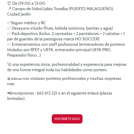
⏰ De 09:00 a 13:00
📍 Campo de fútbol Julián Torralba (PUERTO MALAGUEÑO),
Ciudad Jardín
✅Seguro médico y RC
✅ Desayuno inluido (Fruta, bebida isotónica, barritas y agua)
✅ Pack deportivo (bolso, 2 camisetas + 2 pantalones + 2 calcetas + 1
par de guantes de la prestigiosa marca HO SOCCER)
✅ Entrenamientos con staff profesional (entrenadores de porteros
titulados por RFEF y UEFA, entrenador principal UEFA PRO,
Preparador físico...)
🚀 una experiencia única, profesionalidad y experiencia para mejorar
de una forma integral toda tus habilidades como portero
nos visitaran porteros profesionales y muchas sorpresas
😁 Ademas
más
📲inscripciones : 662 612 221 o en el siguiente enlace (plazas
limitadas)
INSCRIBETE AQUI